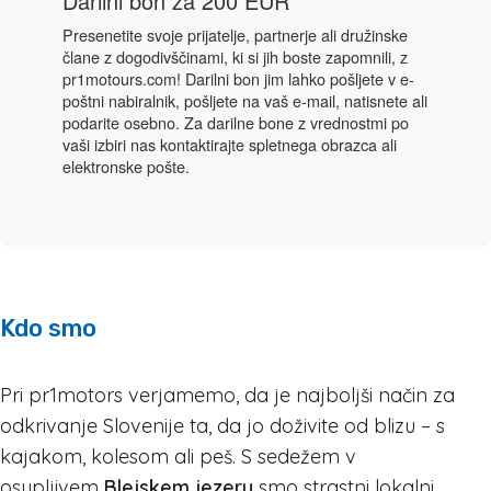
Kdo smo
Pri pr1motors verjamemo, da je najboljši način za
odkrivanje Slovenije ta, da jo doživite od blizu – s
kajakom, kolesom ali peš. S sedežem v
osupljivem
Blejskem jezeru
smo strastni lokalni