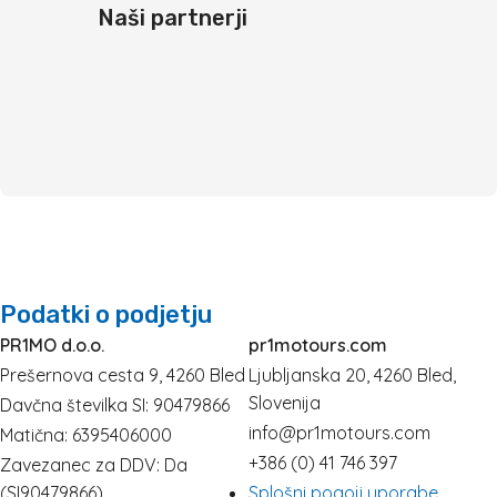
Naši partnerji
Podatki o podjetju
PR1MO d.o.o.
pr1motours.com
Prešernova cesta 9, 4260 Bled
Ljubljanska 20, 4260 Bled,
Slovenija
Davčna številka SI: 90479866
info@pr1motours.com
Matična: 6395406000
+386 (0) 41 746 397
Zavezanec za DDV: Da
(SI90479866)
Splošni pogoji uporabe