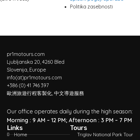
Politika zasebnosti
pr1motours.com
Ljubljanska 20, 4260 Bled
Slovenija, Europe
info(at)pr1motours.com
+386 (0) 41 746 397
歐洲旅遊行程客製化, 中文導遊服務
Our office operates daily during the high season:
Morning : 9 AM – 12 PM; Afternoon : 3 PM – 7 PM
Links
Tours
Home
Triglav National Park Tour