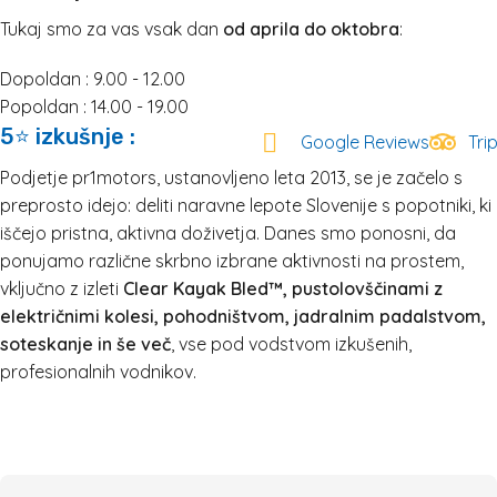
Tukaj smo za vas vsak dan
od aprila do oktobra
:
Dopoldan : 9.00 - 12.00
Popoldan : 14.00 - 19.00
5⭐ izkušnje :
Google Reviews
Tri
Podjetje pr1motors, ustanovljeno leta 2013, se je začelo s
preprosto idejo: deliti naravne lepote Slovenije s popotniki, ki
iščejo pristna, aktivna doživetja. Danes smo ponosni, da
ponujamo različne skrbno izbrane aktivnosti na prostem,
vključno z izleti
Clear Kayak Bled™, pustolovščinami z
električnimi kolesi, pohodništvom, jadralnim padalstvom,
soteskanje in še več
, vse pod vodstvom izkušenih,
profesionalnih vodnikov.